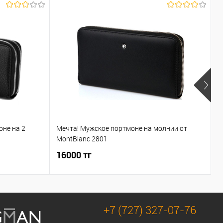
оне на 2
Мечта! Мужское портмоне на молнии от
С
MontBlanc 2801
с
16000 тг
1
+7 (727) 327-07-76