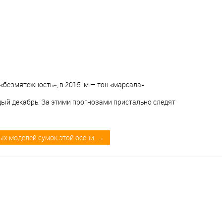
«безмятежность», в 2015-м — тон «марсала».
ый декабрь. За этими прогнозами пристально следят
ых моделей сумок этой осени →