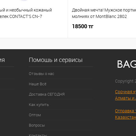
ый и необычный кожаный
Двойная мечта! Мужское портм
елек CONTACT'S CN-7
молниях от MontBlanc 2802
18500 тг
ия
Помощь и сервисы
Отзывы о нас
Copyright
Наше Всё
Срочная к
Доставка СЕГОДНЯ
Алматы и 
Как купить
Отправка 
Оптом
Казахстан
Вопросы
Контакты