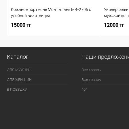
Кожаное портмоне Монт Бланк MB-2795 c
Универсальн
удобной визитницей
мужской кош
15000 тг
12000 тг
Каталог
Наши предложен
ДЛЯ МУЖЧИН
Все товары
ДЛЯ ЖЕНЩИН
Все товары
В ПОЕЗДКУ
404