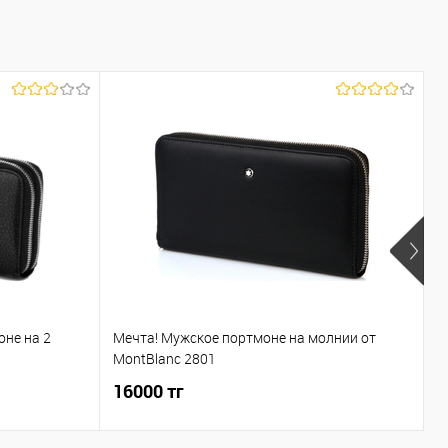
оне на 2
Мечта! Мужское портмоне на молнии от
С
MontBlanc 2801
с
16000 тг
1