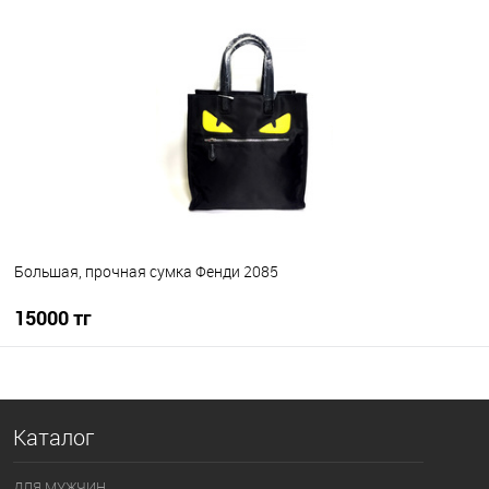
В корзину
В избранное
В наличии
Большая, прочная сумка Фенди 2085
15000 тг
В корзину
Каталог
В избранное
В наличии
ДЛЯ МУЖЧИН