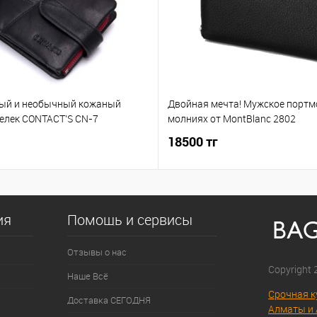
ый и необычный кожаный
Двойная мечта! Мужское портм
елек CONTACT'S CN-7
молниях от MontBlanc 2802
18500 тг
ия
Помощь и сервисы
Отзывы о нас
Copyright
Наше Всё
Срочная к
Доставка СЕГОДНЯ
Алматы и 