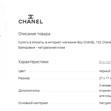
Описание товара:
Купить в Алматы, в интернет магазине Boy CHANEL 103, Chane
Брендовые - натуральная кожа
Характеристики:
Все ха
Цвет
черный
Размер
27 х 17 
3 незав
Дополнително
отделен
для нош
Основной материал
Натура