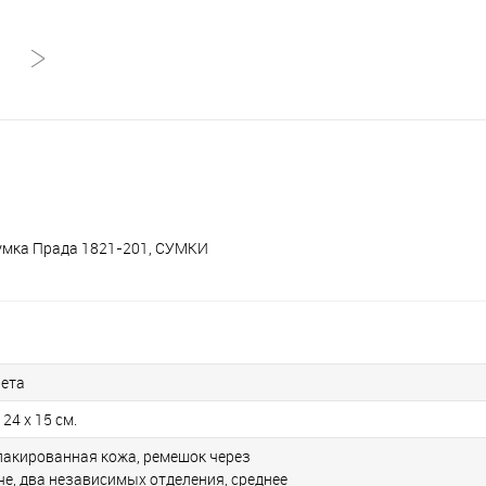
сумка Прада 1821-201, СУМКИ
вета
 24 x 15 см.
лакированная кожа, ремешок через
че, два независимых отделения, среднее