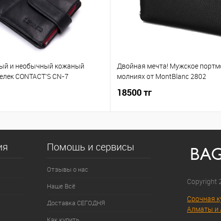
ый и необычный кожаный
Двойная мечта! Мужское портм
елек CONTACT'S CN-7
молниях от MontBlanc 2802
18500 тг
ия
Помощь и сервисы
Отзывы о нас
Copyright
Наше Всё
Срочная к
Доставка СЕГОДНЯ
Алматы и 
Как купить