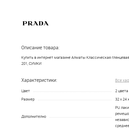
Описание товара:
Купить в интернет магазине Алматы Классическая глянцевая
201, СУМКИ
Характеристики:
Все ха
Цвет
2 цвета
Размер
32 x 24 
PU лаки
ремешок
Дополнително
незави
среднее