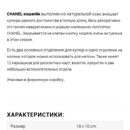
CHANEL к
ошелёк
выполнен из натуральной
кожи, вмещает
купюры разного достоинства в полную
длину. Весь декоративно
отстрочен квадратиками и
украшен маленьким логотипом
CHANEL. Закрывается
на клапан-кнопку, модель очень актуальна
в этом сезоне.
Есть два основных отделения для купюр и одно
отделение на
молнии, которое можно использовать
для мелочи. Также имеет
12 кармашков для
дисконтных карт, визиток, кредиток и два
небольших
вспомогательных отдела.
Упакован в фирменную коробку.,
ХАРАКТЕРИСТИКИ:
Размер
19 x 10 cm.