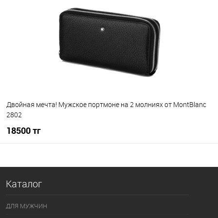
Двойная мечта! Мужское портмоне на 2 молниях от MontBlanc
2802
18500 тг
В корзину
Каталог
В избранное
В наличии
ДЛЯ МУЖЧИН