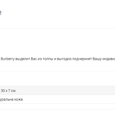
urberry выделит Вас из толпы и выгодно подчеркнет Вашу индиви
 30 x 7 см.
уральна кожа