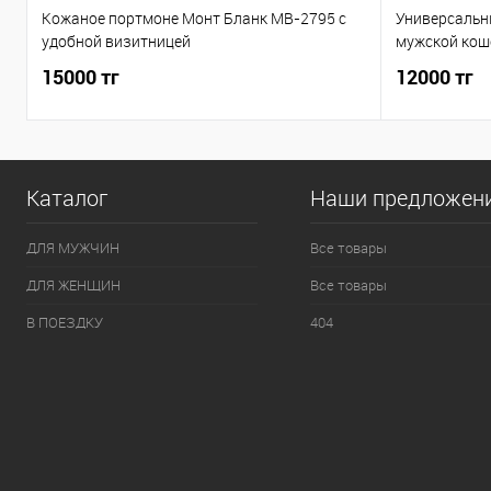
Кожаное портмоне Монт Бланк MB-2795 c
Универсальн
удобной визитницей
мужской кош
15000 тг
12000 тг
Каталог
Наши предложен
ДЛЯ МУЖЧИН
Все товары
ДЛЯ ЖЕНЩИН
Все товары
В ПОЕЗДКУ
404