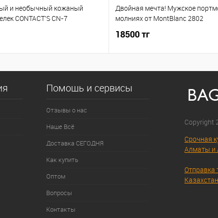
ый и необычный кожаный
Двойная мечта! Мужское портм
елек CONTACT'S CN-7
молниях от MontBlanc 2802
18500 тг
ия
Помощь и сервисы
Отзывы о нас
Copyright
Наше Всё
Срочная к
Доставка СЕГОДНЯ
Алматы и 
Как купить
Отправка 
Оптом
Казахстан
Вопросы
Контакты