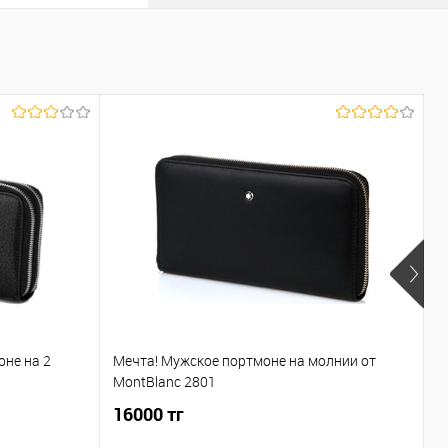
оне на 2
Мечта! Мужское портмоне на молнии от
С
MontBlanc 2801
с
16000 тг
1