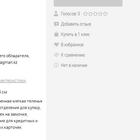
Голосов: 0
Добавить отзыв
Купить в 1 клик
В избранное
К сравнению
его обладателя,
Bagman.kz
Нет в наличии
рактеристики
,5 см
енная мягкая телячья
 отделения для купюр,
к на замочке,
ия для кредитных и
ых карточек