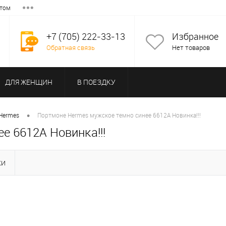
том
+7 (705) 222-33-13
Избранное
Обратная связь
Нет товаров
ДЛЯ ЖЕНЩИН
В ПОЕЗДКУ
•
Hermes
Портмоне Hermes мужское темно синее 6612A Новинка!!!
е 6612A Новинка!!!
КИ