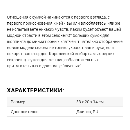
Отношения с сумкой начинаются с первого взгляда, с
первого прикосновения к ней - вы или влюбляетесь, или же
не испытываете никаких чувств. Каким будет объект вашей
модной страсти в этом сезоне? От больших сумок для
шоппинга до миниатюрных клатчей, тщательно отобранные
новые модели сезона не только украсят ваши руки, но и
покорят ваше сердце. Королевский выбор самых редких
сокровищ- сумок для женщин,соблазнительных,
притягательных и дразняще "вкусных" .
ХАРАКТЕРИСТИКИ:
Размер
33 х 20 х 14 см.
Дополнително
Джинса, PU