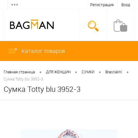
Регистрация
Вход
Каталог товаров
•
•
•
•
Главная страница
ДЛЯ ЖЕНЩИН
СУМКИ
Braccialini
Сумка Totty blu 3952-3
Сумка Totty blu 3952-3