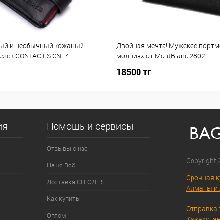
ый и необычный кожаный
Двойная мечта! Мужское портм
елек CONTACT'S CN-7
молниях от MontBlanc 2802
18500 тг
ия
Помощь и сервисы
Отзывы о нас
Copyright
Наше Всё
Срочная к
Доставка СЕГОДНЯ
Алматы и 
Как купить
Отправка 
Оптом
Казахстан