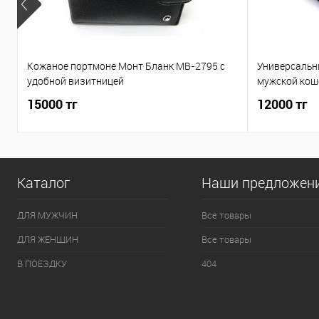
Кожаное портмоне Монт Бланк MB-2795 c
Универсальн
удобной визитницей
мужской кош
15000 тг
12000 тг
Каталог
Наши предложен
ДЛЯ МУЖЧИН
Все товары
ДЛЯ ЖЕНЩИН
Все товары
В ПОЕЗДКУ
404