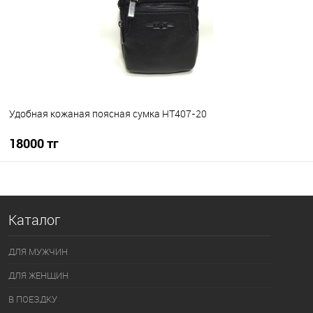
Удобная кожаная поясная сумка HT407-20
18000 тг
В корзину
Каталог
В избранное
В наличии
ДЛЯ МУЖЧИН
ДЛЯ ЖЕНЩИН
В ПОЕЗДКУ