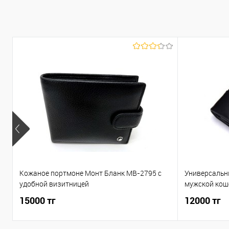
Купить в 1 клик
К сравнению
В избранное
В наличии
Кожаное портмоне Монт Бланк MB-2795 c
Универсальн
удобной визитницей
мужской кош
15000 тг
12000 тг