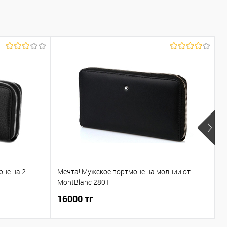
оне на 2
Мечта! Мужское портмоне на молнии от
С
MontBlanc 2801
с
16000 тг
1