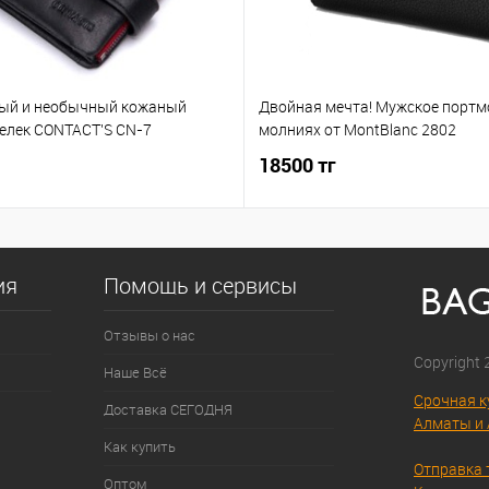
ый и необычный кожаный
Двойная мечта! Мужское портм
елек CONTACT'S CN-7
молниях от MontBlanc 2802
18500 тг
ия
Помощь и сервисы
Отзывы о нас
Copyright
Наше Всё
Срочная к
Доставка СЕГОДНЯ
Алматы и 
Как купить
Отправка 
Оптом